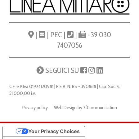
|
|
PEC
|
|
+39 030
7407056
SEGUICI SU
C.F. e P.Iva 01924120981 | R.E.A. N. BS - 390888 | Cap. Soc. €.
51.000,00 i.v.
Privacy policy
Web Design by 2fCommunication
Your Privacy Choices